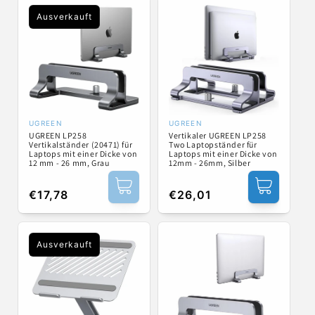
Ausverkauft
UGREEN
UGREEN
Anbieter:
Anbieter:
UGREEN LP258
Vertikaler UGREEN LP258
Vertikalständer (20471) für
Two Laptopständer für
Laptops mit einer Dicke von
Laptops mit einer Dicke von
12 mm - 26 mm, Grau
12mm - 26mm, Silber
Normaler
€17,78
Normaler
€26,01
Preis
Preis
Ausverkauft