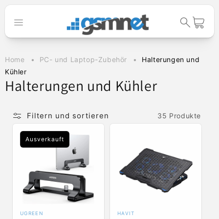
Direkt zum
Inhalt
Warenkorb
Home
PC- und Laptop-Zubehör
Halterungen und
Kühler
K
Halterungen und Kühler
a
t
Filtern und sortieren
35 Produkte
e
Ausverkauft
g
o
r
i
e
UGREEN
HAVIT
Anbieter:
Anbieter: