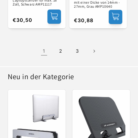
Laptopständer für max. 16
mit einer Dicke von 14mm -
Zoll, Schwarz AMP11117
27mm, Grau AMP10640
Normaler
€30,50
Normaler
€30,88
Preis
Preis
1
2
3
Neu in der Kategorie