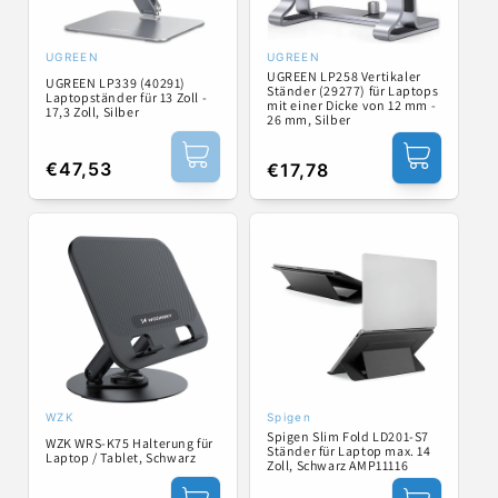
UGREEN
UGREEN
Anbieter:
Anbieter:
UGREEN LP258 Vertikaler
UGREEN LP339 (40291)
Ständer (29277) für Laptops
Laptopständer für 13 Zoll -
mit einer Dicke von 12 mm -
17,3 Zoll, Silber
26 mm, Silber
Normaler
€47,53
Normaler
€17,78
Preis
Preis
WZK
Spigen
Anbieter:
Anbieter:
Spigen Slim Fold LD201-S7
WZK WRS-K75 Halterung für
Ständer für Laptop max. 14
Laptop / Tablet, Schwarz
Zoll, Schwarz AMP11116