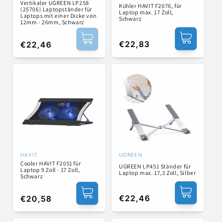
Vertikaler UGREEN LP258
:
Kühler HAVIT F2076, für
(25706) Laptopständer für
Laptop max. 17 Zoll,
Laptops mit einer Dicke von
Schwarz
12mm - 26mm, Schwarz
Normaler
€22,83
Normaler
€22,46
Preis
Preis
HAVIT
UGREEN
Anbieter:
Anbieter:
Cooler HAVIT F2051 für
UGREEN LP451 Ständer für
Laptop 9 Zoll - 17 Zoll,
Laptop max. 17,3 Zoll, Silber
Schwarz
Normaler
€22,46
Normaler
€20,58
Preis
Preis