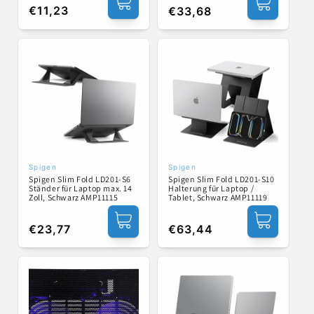
Normaler
€11,23
Normaler
€33,68
Preis
Preis
Spigen
Spigen
Anbieter:
Anbieter:
Spigen Slim Fold LD201-S6
Spigen Slim Fold LD201-S10
Ständer für Laptop max. 14
Halterung für Laptop /
Zoll, Schwarz AMP11115
Tablet, Schwarz AMP11119
Normaler
€23,77
Normaler
€63,44
Preis
Preis