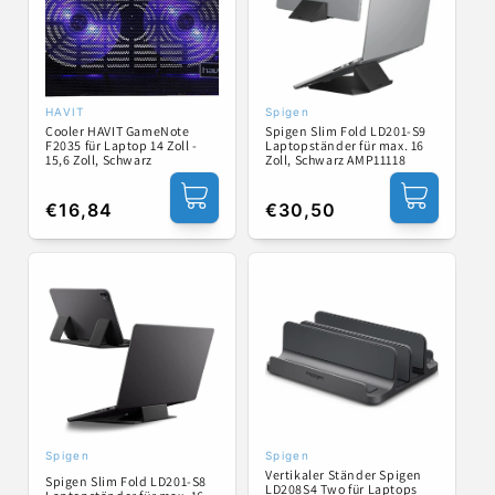
HAVIT
Spigen
Anbieter:
Anbieter:
Cooler HAVIT GameNote
Spigen Slim Fold LD201-S9
F2035 für Laptop 14 Zoll -
Laptopständer für max. 16
15,6 Zoll, Schwarz
Zoll, Schwarz AMP11118
Normaler
€16,84
Normaler
€30,50
Preis
Preis
Spigen
Spigen
Anbieter:
Anbieter:
Vertikaler Ständer Spigen
Spigen Slim Fold LD201-S8
LD208S4 Two für Laptops