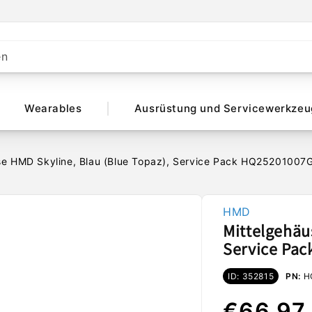
en
Wearables
Ausrüstung und Servicewerkzeu
se HMD Skyline, Blau (Blue Topaz), Service Pack HQ25201007
HMD
Mittelgehäu
Service Pa
ID: 352815
PN:
H
Normal
€66,97