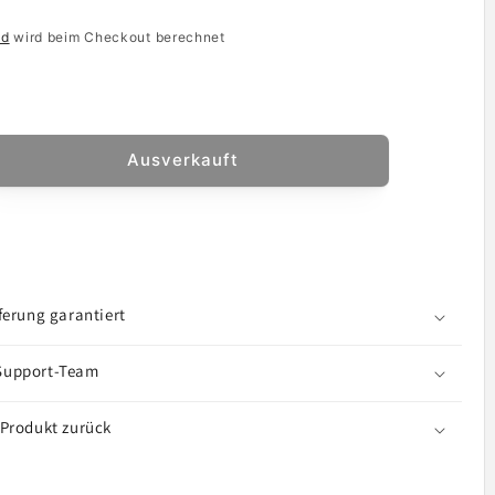
nd
wird beim Checkout berechnet
Ausverkauft
he
ge
-
ct
hield
ferung garantiert
e
Support-Team
mi
mi
 Produkt zurück