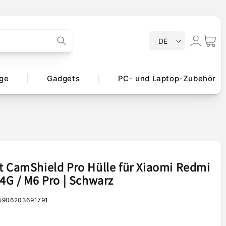
S
Einloggen
Warenko
DE
p
r
a
ge
Gadgets
PC- und Laptop-Zubehör
c
h
e
t CamShield Pro Hülle für Xiaomi Redmi
 4G / M6 Pro | Schwarz
5906203691791
er