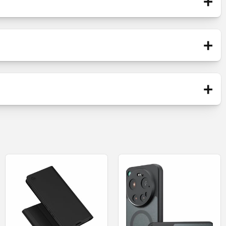
+
+
Blister
ierter Kamera-Schieber, magnetischer Ring,
+
bestellen.
Hülle
Neu