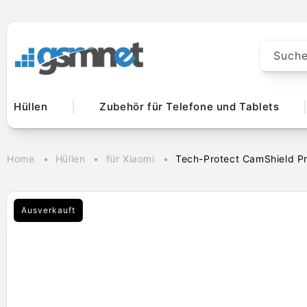
Direkt zum
Inhalt
Such
Hüllen
Zubehör für Telefone und Tablets
Home
Hüllen
für Xiaomi
Tech-Protect CamShield Pr
Ausverkauft
Zu
Produktinformationen
springen