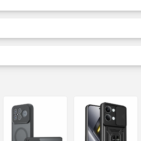
Verkaufspaket
Pack
mi Redmi Note 13 Pro 4G und M6 Pro in Schwarz. Integr
bierend, erhöhte Ränder. Jetzt die Hülle günstig online 
Inhalt
Produktstatus
Schreiben Sie die erste Bewertung
Bewertung schreiben