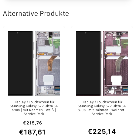
Seitentasten, Mikrokontakten und Lautsprecher.
Bildschirm
Original Service Pack GH82-27488D. Sofort
Dynamic AMOLED
Alternative Produkte
lieferbar. Jetzt das Display günstig online
Schreiben Sie die erste Bewertung
bestellen.
Verkaufspaket
Bewertung schreiben
Display mit
Inhalt
Touchscreen
Originalteil / auf dem
Markt nur über
offizielle Kanäle
Display / Touchscreen für
Display / Touchscreen für
Service paket info
eingeführt. Sie wird
Samsung Galaxy S22 Ultra 5G
Samsung Galaxy S22 Ultra 5G
S908 | mit Rahmen | Weiß |
S908 | mit Rahmen | Weinrot |
vom Hersteller des
Service Pack
Service Pack
mobilen Geräts
€215,76
hergestellt.
€225,14
€187,61