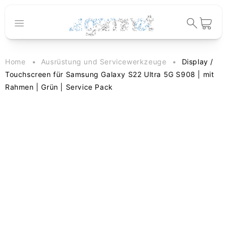
Direkt zum
Inhalt
Warenkorb
Home
Ausrüstung und Servicewerkzeuge
Display /
Touchscreen für Samsung Galaxy S22 Ultra 5G S908 | mit
Rahmen | Grün | Service Pack
duktinformationen
ingen