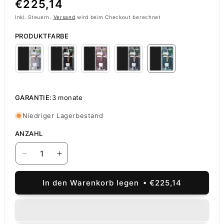
Normaler
€225,14
Preis
Inkl. Steuern.
Versand
wird beim Checkout berechnet
PRODUKTFARBE
GARANTIE:
3 monate
Niedriger Lagerbestand
ANZAHL
Verringere
Erhöhe
die
die
Menge
Menge
In den Warenkorb legen
€225,14
für
für
Display
Display
/
/
Touchscreen
Touchscreen