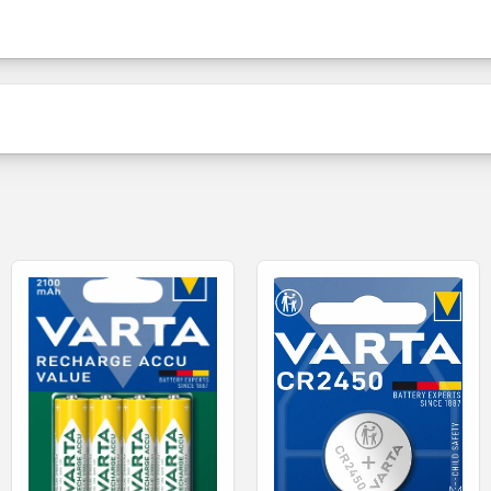
Pack
Inhalt
Varta Batterie CR1620
Produktstatus
Schreiben Sie die erste Bewertung
 sind von Premiumqualität und verfügen über die notwendig
Bewertung schreiben
Vorteile:
- Primary Lithium Button Technologie (LI/MNO2)
– deutsches Unternehmen, das seit 133 Jahren Batterien e