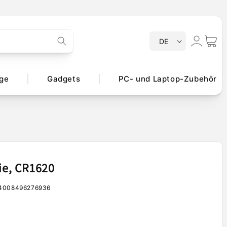
S
Einloggen
Warenko
DE
p
r
a
ge
Gadgets
PC- und Laptop-Zubehör
c
h
e
rie, CR1620
4008496276936
er