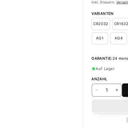
Inkl. Steuern.
Versa
Preis
VARIANTEN
CR2032
CR163
AG1
AG4
GARANTIE:
24 mon
Auf Lager
ANZAHL
Verringere
Erhö
die
die
Menge
Men
für
für
Varta
Vart
Batterie,
Batte