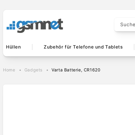
Direkt zum
Inhalt
Such
Hüllen
Zubehör für Telefone und Tablets
Home
Gadgets
Varta Batterie, CR1620
Zu
Produktinformationen
springen