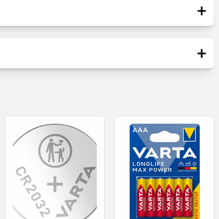
+
Blister
+
Batterie
Neu
e Energie für den täglichen Gebrauch von Geräten.
ntwickelt