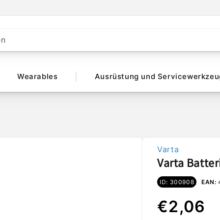
en
Wearables
Ausrüstung und Servicewerkzeu
Varta
Varta Batte
ID: 300908
EAN:
Normal
€2,06