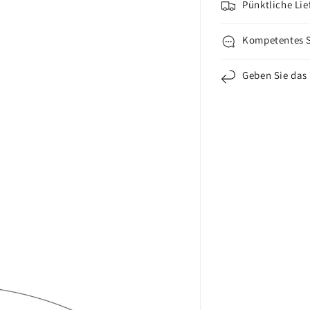
CR1620
CR1
Pünktliche Lie
Kompetentes 
Geben Sie das