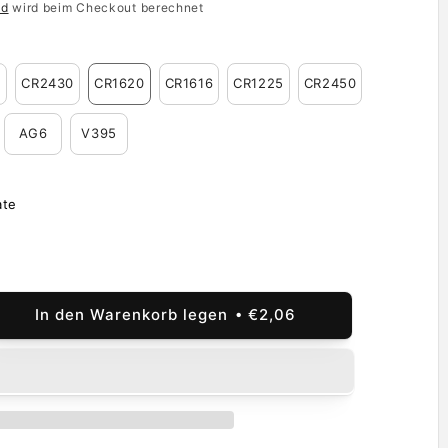
nd
wird beim Checkout berechnet
2
CR2430
CR1620
CR1616
CR1225
CR2450
AG6
V395
ate
In den Warenkorb legen
€2,06
he
ge
a
rie,